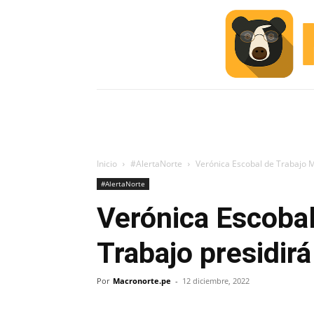
INICIO
ESCUELA M
#ALERTA
Inicio
#AlertaNorte
Verónica Escobal de Trabajo M
#AlertaNorte
Verónica Escoba
Trabajo presidir
Por
Macronorte.pe
-
12 diciembre, 2022