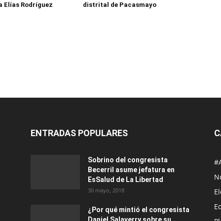
a Elías Rodríguez
distrital de Pacasmayo
ENTRADAS POPULARES
C
Sobrino del congresista
#
Becerril asume jefatura en
No
EsSalud de La Libertad
30 mayo, 2018
E
E
¿Por qué mintió el congresista
Daniel Salaverry sobre su