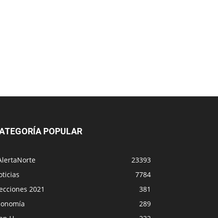
ATEGORÍA POPULAR
AlertaNorte
23393
ticias
7784
lecciones 2021
381
conomía
289