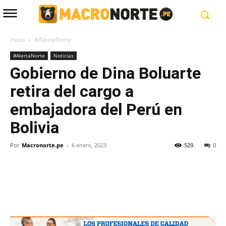
Inicio
#AlertaNorte
#AlertaNorte
Noticias
Gobierno de Dina Boluarte
retira del cargo a
embajadora del Perú en
Bolivia
Por
Macronorte.pe
-
6 enero, 2023
529
0