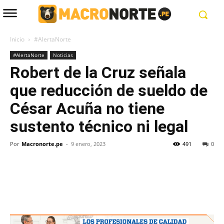
Inicio
#AlertaNorte
#AlertaNorte
Noticias
Robert de la Cruz señala
que reducción de sueldo de
César Acuña no tiene
sustento técnico ni legal
Por
Macronorte.pe
-
9 enero, 2023
491
0