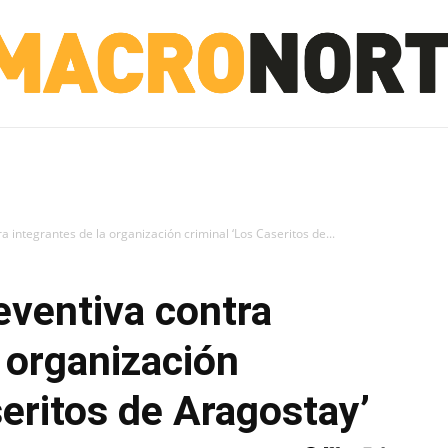
NORTE
INVESTIGACIÓN
NOTICIAS
LA TOTO
a integrantes de la organización criminal ‘Los Caseritos de...
eventiva contra
a organización
seritos de Aragostay’