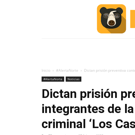
INICIO
ESCUELA M
#ALERTA
Inicio
#AlertaNorte
Dictan prisión preventiva contr
#AlertaNorte
Noticias
Dictan prisión pr
integrantes de l
criminal ‘Los Ca