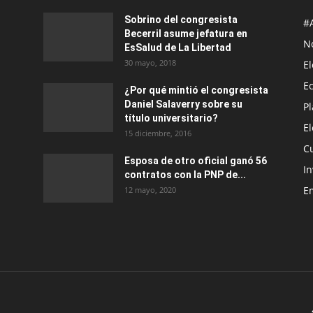
Sobrino del congresista
#
Becerril asume jefatura en
No
EsSalud de La Libertad
30 mayo, 2018
E
E
¿Por qué mintió el congresista
Daniel Salaverry sobre su
P
título universitario?
E
15 diciembre, 2016
C
Esposa de otro oficial ganó 56
In
contratos con la PNP de...
E
12 mayo, 2020