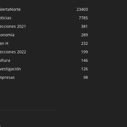
AlertaNorte
23403
ticias
7785
lecciones 2021
381
conomía
289
lan H
232
lecciones 2022
199
ultura
146
vestigación
126
mpresas
98