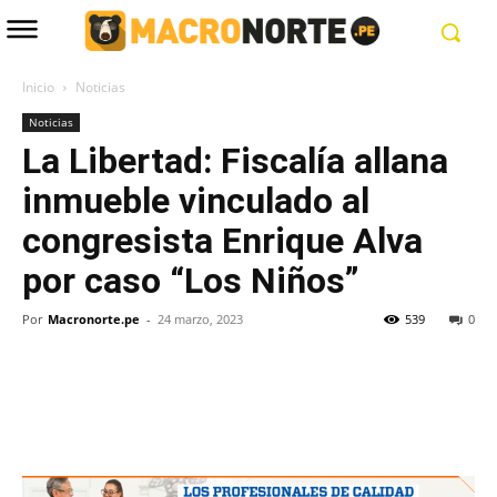
Inicio
Noticias
Noticias
La Libertad: Fiscalía allana
inmueble vinculado al
congresista Enrique Alva
por caso “Los Niños”
Por
Macronorte.pe
-
24 marzo, 2023
539
0