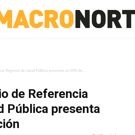
NORTE
INVESTIGACIÓN
NOTICIAS
LA TOTO
ia Regional de salud Pública presenta un 50% de...
io de Referencia
d Pública presenta
ción