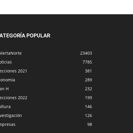
ATEGORÍA POPULAR
AlertaNorte
23403
ticias
7785
lecciones 2021
381
conomía
289
lan H
232
lecciones 2022
199
ultura
146
vestigación
126
mpresas
98