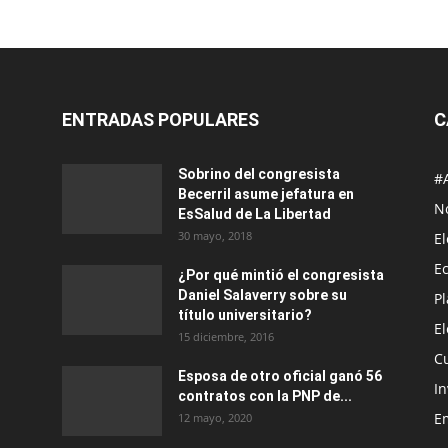
ENTRADAS POPULARES
C
Sobrino del congresista
#
Becerril asume jefatura en
No
EsSalud de La Libertad
30 mayo, 2018
E
E
¿Por qué mintió el congresista
Daniel Salaverry sobre su
P
título universitario?
E
15 diciembre, 2016
C
Esposa de otro oficial ganó 56
In
contratos con la PNP de...
E
12 mayo, 2020