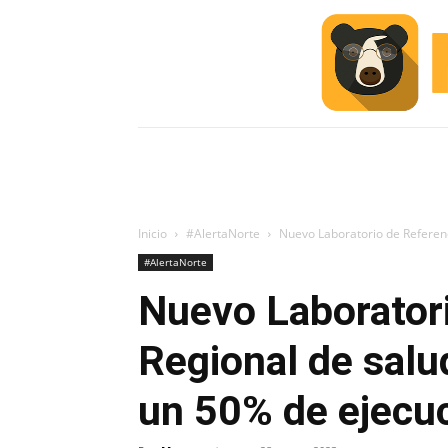
INICIO
ESCUELA M
#ALERTA
Inicio
#AlertaNorte
Nuevo Laboratorio de Referenc
#AlertaNorte
Nuevo Laborator
Regional de salu
un 50% de ejecu