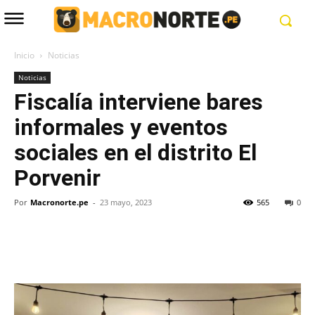
Inicio
Noticias
Noticias
Fiscalía interviene bares
informales y eventos
sociales en el distrito El
Porvenir
Por
Macronorte.pe
-
23 mayo, 2023
565
0