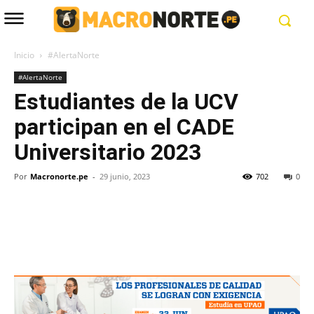
Inicio
#AlertaNorte
#AlertaNorte
Estudiantes de la UCV
participan en el CADE
Universitario 2023
Por
Macronorte.pe
-
29 junio, 2023
702
0