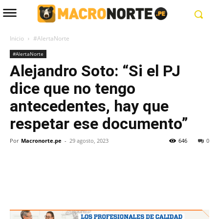
Inicio
#AlertaNorte
#AlertaNorte
Alejandro Soto: “Si el PJ
dice que no tengo
antecedentes, hay que
respetar ese documento”
Por
Macronorte.pe
-
29 agosto, 2023
646
0