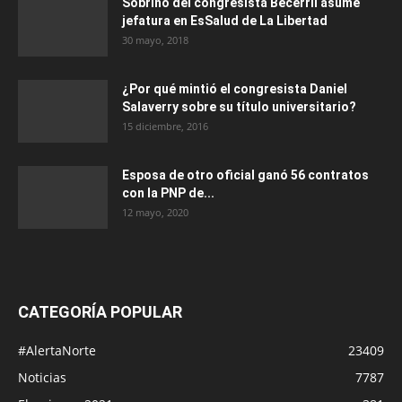
Sobrino del congresista Becerril asume
jefatura en EsSalud de La Libertad
30 mayo, 2018
¿Por qué mintió el congresista Daniel
Salaverry sobre su título universitario?
15 diciembre, 2016
Esposa de otro oficial ganó 56 contratos
con la PNP de...
12 mayo, 2020
CATEGORÍA POPULAR
#AlertaNorte
23409
Noticias
7787