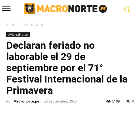
Inicio
#AlertaNorte
#AlertaNorte
Declaran feriado no
laborable el 29 de
septiembre por el 71°
Festival Internacional de la
Primavera
Por
Macronorte.pe
-
23 septiembre, 2023
5109
0