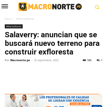
Inicio
#AlertaNorte
#AlertaNorte
Salaverry: anuncian que se
buscará nuevo terreno para
construir exfloresta
Por
Macronorte.pe
-
25 septiembre, 2023
586
0