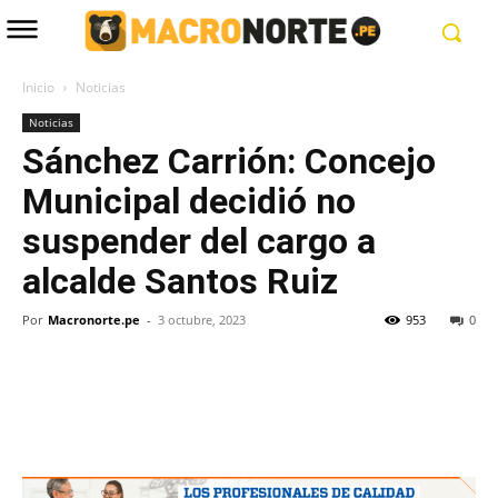
Inicio
Noticias
Noticias
Sánchez Carrión: Concejo
Municipal decidió no
suspender del cargo a
alcalde Santos Ruiz
Por
Macronorte.pe
-
3 octubre, 2023
953
0