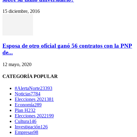
15 diciembre, 2016
Esposa de otro oficial ganó 56 contratos con la PNP
de...
12 mayo, 2020
CATEGORÍA POPULAR
#AlertaNorte
23393
Noticias
7784
Elecciones 2021
381
Economía
289
Plan H
232
Elecciones 2022
199
Cultura
146
Investigación
126
Empresas
98