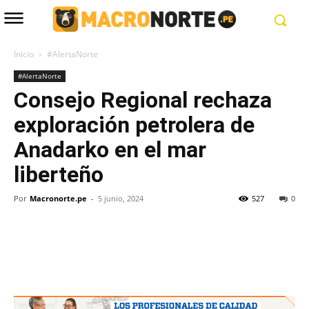
Inicio
#AlertaNorte
#AlertaNorte
Consejo Regional rechaza
exploración petrolera de
Anadarko en el mar
liberteño
Por
Macronorte.pe
-
5 junio, 2024
527
0