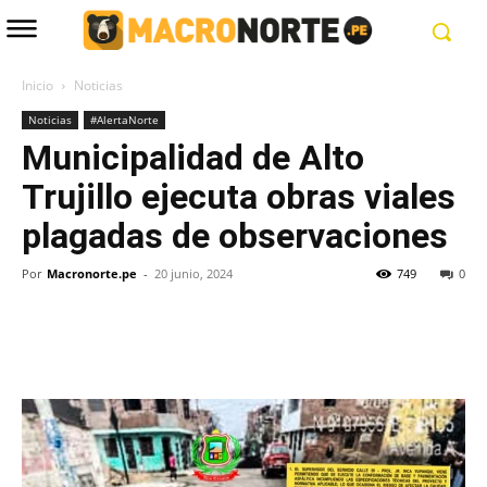
Inicio
Noticias
Noticias
#AlertaNorte
Municipalidad de Alto
Trujillo ejecuta obras viales
plagadas de observaciones
Por
Macronorte.pe
-
20 junio, 2024
749
0