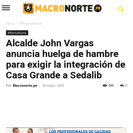
Inicio
#AlertaNorte
#AlertaNorte
Alcalde John Vargas
anuncia huelga de hambre
para exigir la integración de
Casa Grande a Sedalib
Por
Macronorte.pe
-
28 mayo, 2025
549
0