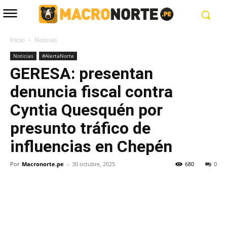
Inicio
Noticias
Noticias
#AlertaNorte
GERESA: presentan
denuncia fiscal contra
Cyntia Quesquén por
presunto tráfico de
influencias en Chepén
Por
Macronorte.pe
-
30 octubre, 2025
680
0