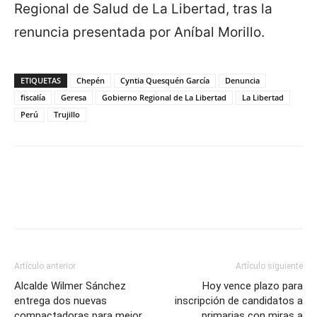
Regional de Salud de La Libertad, tras la
renuncia presentada por Aníbal Morillo.
ETIQUETAS
Chepén
Cyntia Quesquén García
Denuncia
fiscalía
Geresa
Gobierno Regional de La Libertad
La Libertad
Perú
Trujillo
Artículo anterior
Artículo siguiente
Alcalde Wilmer Sánchez
Hoy vence plazo para
entrega dos nuevas
inscripción de candidatos a
compactadoras para mejor
primarias con miras a