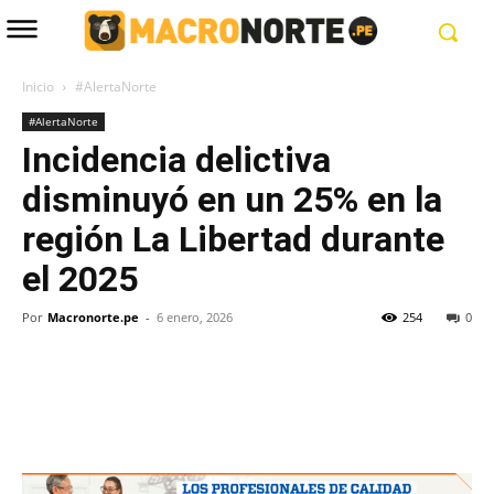
Inicio
#AlertaNorte
#AlertaNorte
Incidencia delictiva
disminuyó en un 25% en la
región La Libertad durante
el 2025
Por
Macronorte.pe
-
6 enero, 2026
254
0