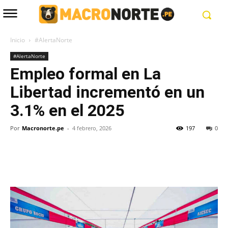
Inicio
#AlertaNorte
#AlertaNorte
Empleo formal en La
Libertad incrementó en un
3.1% en el 2025
Por
Macronorte.pe
-
4 febrero, 2026
197
0