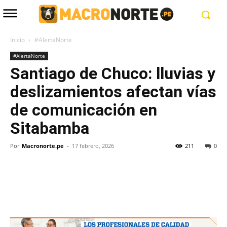
Inicio
#AlertaNorte
#AlertaNorte
Santiago de Chuco: lluvias y
deslizamientos afectan vías
de comunicación en
Sitabamba
Por
Macronorte.pe
-
17 febrero, 2026
211
0