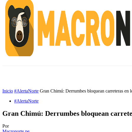
INICIO
ESCUELA M
#ALERTANORTE
Inicio
#AlertaNorte
Gran Chimú: Derrumbes bloquean carreteras en los
#AlertaNorte
Gran Chimú: Derrumbes bloquean carretera
Por
Macronorte.pe