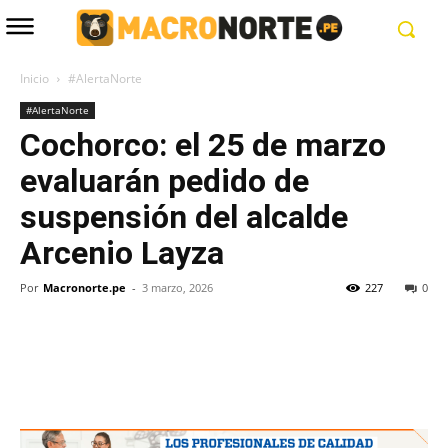
Inicio
#AlertaNorte
#AlertaNorte
Cochorco: el 25 de marzo
evaluarán pedido de
suspensión del alcalde
Arcenio Layza
Por
Macronorte.pe
-
3 marzo, 2026
227
0