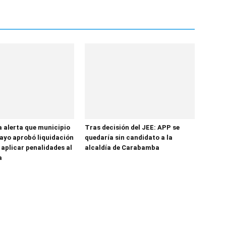
a alerta que municipio
Tras decisión del JEE: APP se
yo aprobó liquidación
quedaría sin candidato a la
 aplicar penalidades al
alcaldía de Carabamba
a