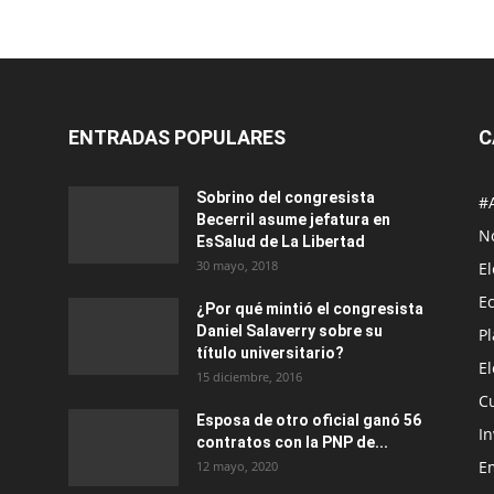
ENTRADAS POPULARES
C
Sobrino del congresista
#
Becerril asume jefatura en
No
EsSalud de La Libertad
30 mayo, 2018
E
E
¿Por qué mintió el congresista
Daniel Salaverry sobre su
P
título universitario?
E
15 diciembre, 2016
C
Esposa de otro oficial ganó 56
In
contratos con la PNP de...
E
12 mayo, 2020