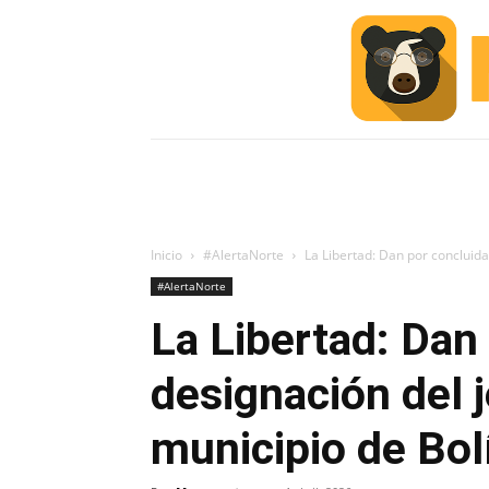
INICIO
ESCUELA M
#ALERTA
Inicio
#AlertaNorte
La Libertad: Dan por concluida 
#AlertaNorte
La Libertad: Dan 
designación del j
municipio de Bol