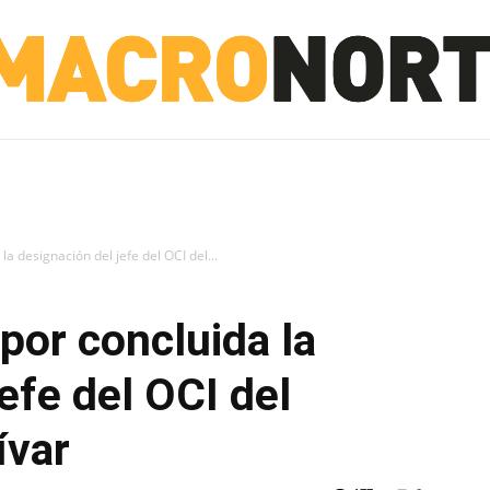
NORTE
INVESTIGACIÓN
NOTICIAS
LA TOTO
la designación del jefe del OCI del...
por concluida la
efe del OCI del
ívar