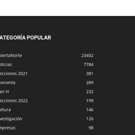
ATEGORÍA POPULAR
AlertaNorte
23402
ticias
7784
lecciones 2021
381
conomía
289
lan H
232
lecciones 2022
199
ultura
146
vestigación
126
mpresas
98