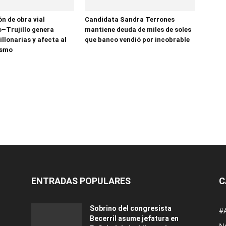
n de obra vial
Candidata Sandra Terrones
–Trujillo genera
mantiene deuda de miles de soles
llonarias y afecta al
que banco vendió por incobrable
ismo
ENTRADAS POPULARES
C
Sobrino del congresista
#
Becerril asume jefatura en
No