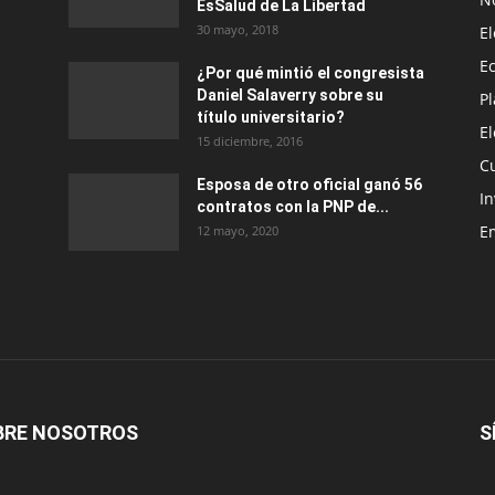
EsSalud de La Libertad
30 mayo, 2018
E
E
¿Por qué mintió el congresista
Daniel Salaverry sobre su
P
título universitario?
E
15 diciembre, 2016
C
Esposa de otro oficial ganó 56
In
contratos con la PNP de...
E
12 mayo, 2020
BRE NOSOTROS
S