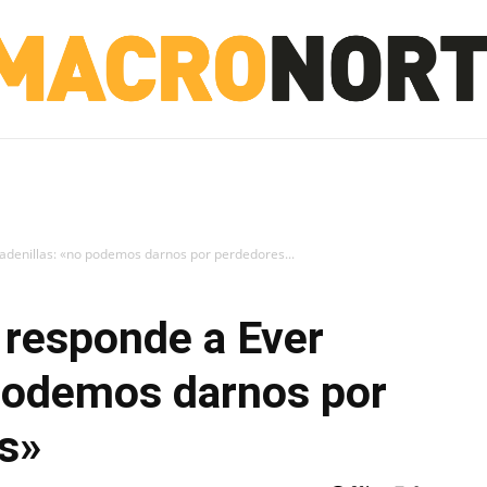
NORTE
INVESTIGACIÓN
NOTICIAS
LA TOTO
adenillas: «no podemos darnos por perdedores...
 responde a Ever
 podemos darnos por
s»