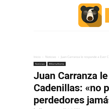
INICIO
ESCUELA M
#ALERTA
Inicio
Noticias
Juan Carranza le responde a Ever C
Noticias
#AlertaNorte
Juan Carranza le
Cadenillas: «no
perdedores jamá