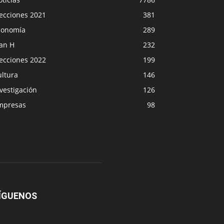
lecciones 2021
381
conomía
289
lan H
232
lecciones 2022
199
ultura
146
vestigación
126
mpresas
98
ÍGUENOS