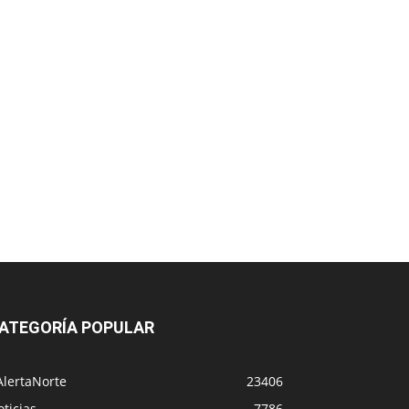
ATEGORÍA POPULAR
AlertaNorte
23406
ticias
7786