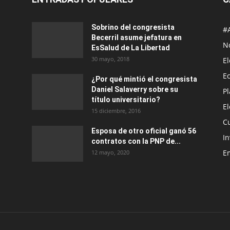
Sobrino del congresista
#
Becerril asume jefatura en
No
EsSalud de La Libertad
30 mayo, 2018
E
E
¿Por qué mintió el congresista
Daniel Salaverry sobre su
P
título universitario?
E
15 diciembre, 2016
C
Esposa de otro oficial ganó 56
In
contratos con la PNP de...
E
12 mayo, 2020