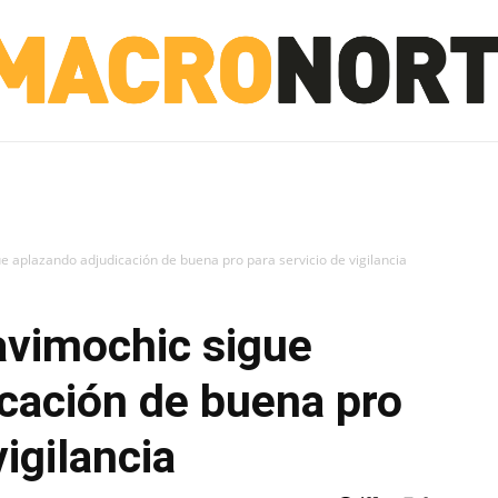
NORTE
INVESTIGACIÓN
NOTICIAS
LA TOTO
 aplazando adjudicación de buena pro para servicio de vigilancia
vimochic sigue
cación de buena pro
vigilancia