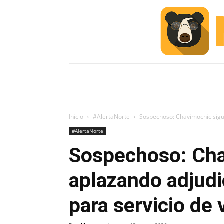
INICIO
ESCUELA M
#ALERTA
Inicio
#AlertaNorte
Sospechoso: Chavimochic sigue
#AlertaNorte
Sospechoso: Cha
aplazando adjudi
para servicio de 