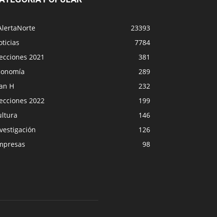
AlertaNorte
23393
ticias
7784
lecciones 2021
381
conomía
289
lan H
232
lecciones 2022
199
ultura
146
vestigación
126
mpresas
98