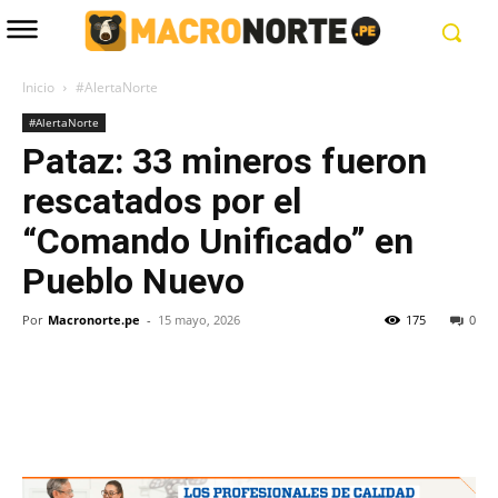
Inicio
#AlertaNorte
#AlertaNorte
Pataz: 33 mineros fueron
rescatados por el
“Comando Unificado” en
Pueblo Nuevo
Por
Macronorte.pe
-
15 mayo, 2026
175
0