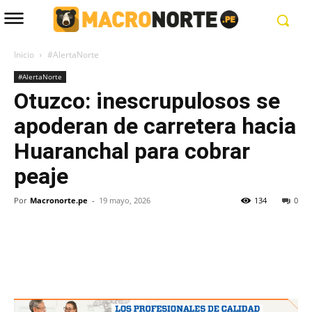
Inicio
#AlertaNorte
#AlertaNorte
Otuzco: inescrupulosos se
apoderan de carretera hacia
Huaranchal para cobrar
peaje
Por
Macronorte.pe
-
19 mayo, 2026
134
0