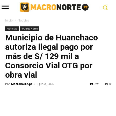
Inicio
Noticias
Noticias
#AlertaNorte
Municipio de Huanchaco
autoriza ilegal pago por
más de S/ 129 mil a
Consorcio Vial OTG por
obra vial
Por
Macronorte.pe
-
9 junio, 2026
298
0