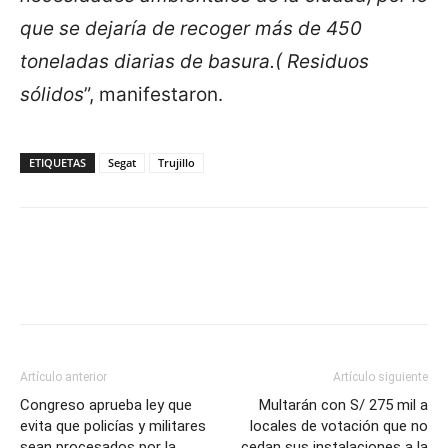
que se dejaría de recoger más de 450
toneladas diarias de basura.( Residuos
sólidos
”, manifestaron.
ETIQUETAS
Segat
Trujillo
Artículo anterior
Artículo siguiente
Congreso aprueba ley que
Multarán con S/ 275 mil a
evita que policías y militares
locales de votación que no
sean procesados por la
cedan sus instalaciones a la