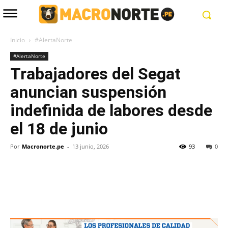
Inicio
#AlertaNorte
#AlertaNorte
Trabajadores del Segat
anuncian suspensión
indefinida de labores desde
el 18 de junio
Por
Macronorte.pe
-
13 junio, 2026
93
0