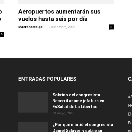
o
Aeropuertos aumentarán sus
o
vuelos hasta seis por día
Macronorte.pe
-
12 diciembre, 2020
0
0
ENTRADAS POPULARES
C
Sobrino del congresista
#
Becerril asume jefatura en
No
EsSalud de La Libertad
30 mayo, 2018
E
E
¿Por qué mintió el congresista
Daniel Salaverry sobre su
P