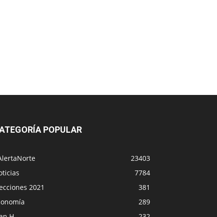
ATEGORÍA POPULAR
AlertaNorte
23403
ticias
7784
lecciones 2021
381
conomía
289
lan H
232