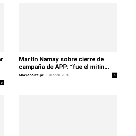
ar
Martín Namay sobre cierre de
campaña de APP: “fue el mitin...
Macronorte.pe
-
10 abril, 2026
0
0