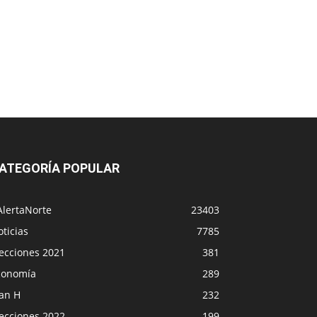
ATEGORÍA POPULAR
AlertaNorte
23403
ticias
7785
lecciones 2021
381
conomía
289
lan H
232
lecciones 2022
199