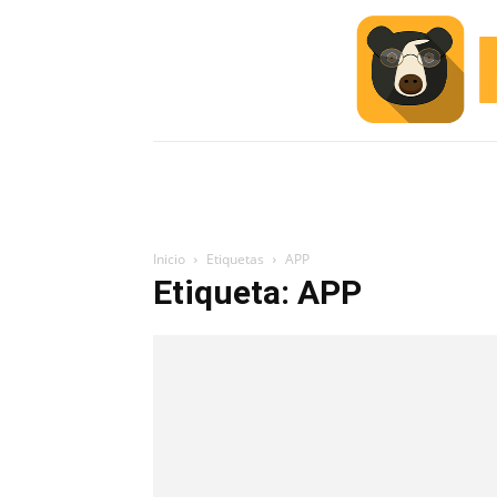
INICIO
ESCUELA M
#ALERTA
Inicio
Etiquetas
APP
Etiqueta: APP