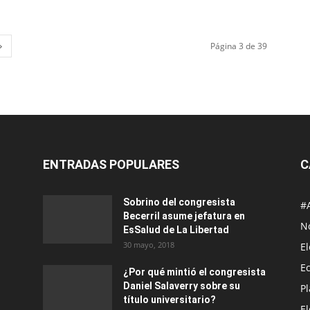
Página 3 de 39
ENTRADAS POPULARES
C
Sobrino del congresista
#
Becerril asume jefatura en
No
EsSalud de La Libertad
30 mayo, 2018
E
E
¿Por qué mintió el congresista
Daniel Salaverry sobre su
P
título universitario?
E