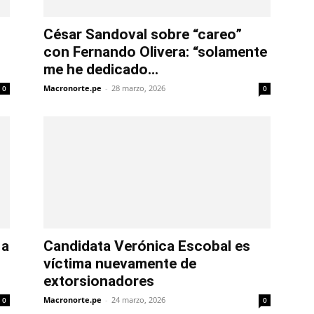
César Sandoval sobre “careo”
con Fernando Olivera: “solamente
me he dedicado...
Macronorte.pe
-
28 marzo, 2026
0
0
 a
Candidata Verónica Escobal es
víctima nuevamente de
extorsionadores
Macronorte.pe
-
24 marzo, 2026
0
0