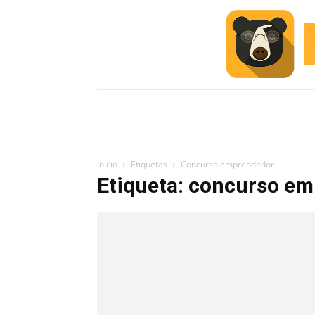
INICIO
ESCUELA M
#ALERTA
Inicio
Etiquetas
Concurso emprendedor
Etiqueta: concurso e