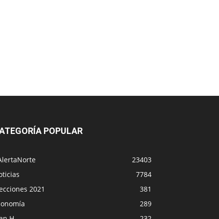
ATEGORÍA POPULAR
AlertaNorte
23403
ticias
7784
lecciones 2021
381
conomía
289
lan H
232