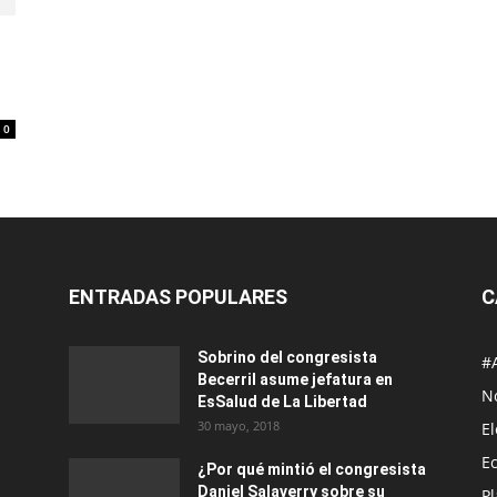
0
ENTRADAS POPULARES
C
Sobrino del congresista
#
Becerril asume jefatura en
No
EsSalud de La Libertad
30 mayo, 2018
E
E
¿Por qué mintió el congresista
Daniel Salaverry sobre su
P