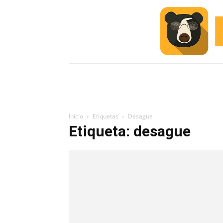
INICIO
ESCUELA M
#ALERTA
Inicio
Etiquetas
Desague
Etiqueta: desague