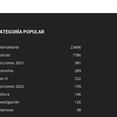
ATEGORÍA POPULAR
AlertaNorte
23406
ticias
7786
lecciones 2021
381
conomía
289
lan H
232
lecciones 2022
199
ultura
146
vestigación
126
mpresas
98