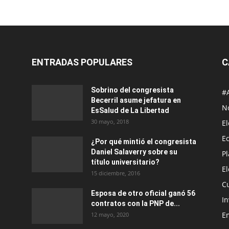
ENTRADAS POPULARES
C
Sobrino del congresista
#
Becerril asume jefatura en
No
EsSalud de La Libertad
30 mayo, 2018
E
E
¿Por qué mintió el congresista
Daniel Salaverry sobre su
P
título universitario?
E
15 diciembre, 2016
C
Esposa de otro oficial ganó 56
In
contratos con la PNP de...
E
12 mayo, 2020