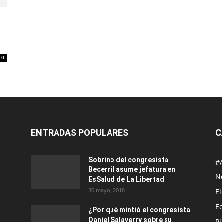
o
0
ENTRADAS POPULARES
C
Sobrino del congresista
#
Becerril asume jefatura en
No
EsSalud de La Libertad
30 mayo, 2018
E
E
¿Por qué mintió el congresista
Daniel Salaverry sobre su
P