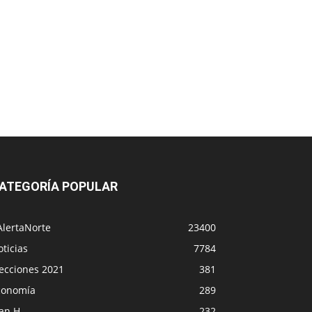
ATEGORÍA POPULAR
AlertaNorte
23400
ticias
7784
lecciones 2021
381
conomía
289
lan H
232