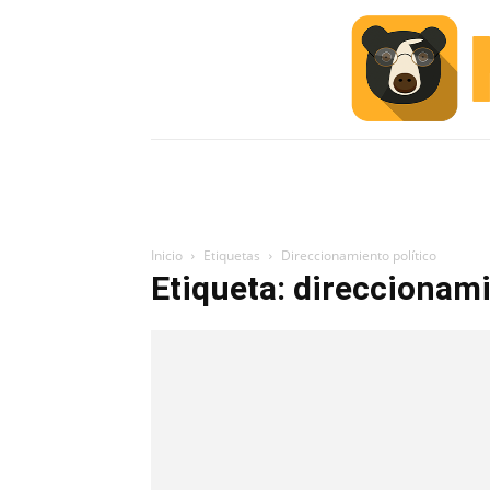
INICIO
ESCUELA M
#ALERTA
Inicio
Etiquetas
Direccionamiento político
Etiqueta: direccionami