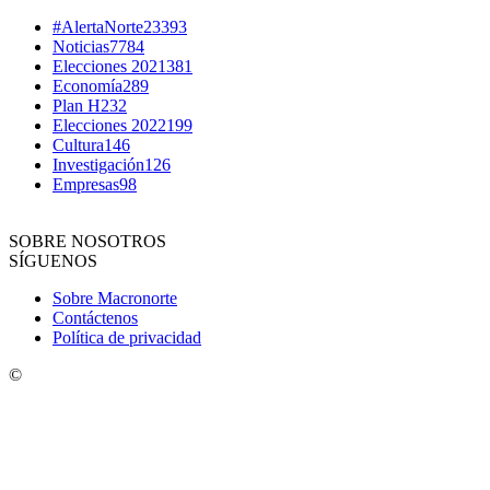
#AlertaNorte
23393
Noticias
7784
Elecciones 2021
381
Economía
289
Plan H
232
Elecciones 2022
199
Cultura
146
Investigación
126
Empresas
98
SOBRE NOSOTROS
SÍGUENOS
Sobre Macronorte
Contáctenos
Política de privacidad
©