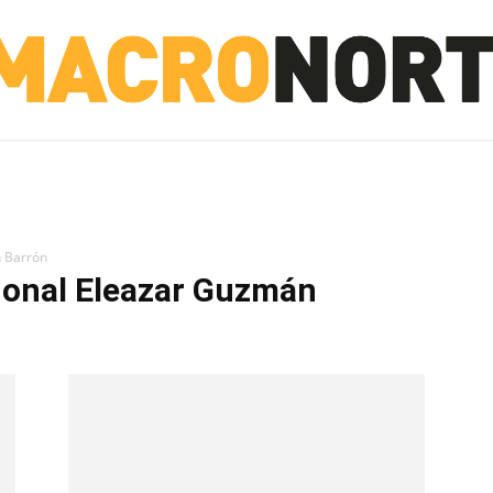
NORTE
INVESTIGACIÓN
NOTICIAS
LA TOTO
n Barrón
gional Eleazar Guzmán