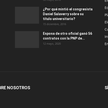
E
E
¿Por qué mintió el congresista
Daniel Salaverry sobre su
P
título universitario?
E
15 diciembre, 2016
C
Esposa de otro oficial ganó 56
In
contratos con la PNP de...
E
12 mayo, 2020
BRE NOSOTROS
S