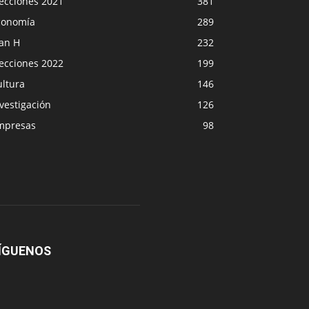
lecciones 2021
381
conomía
289
lan H
232
lecciones 2022
199
ultura
146
vestigación
126
mpresas
98
ÍGUENOS