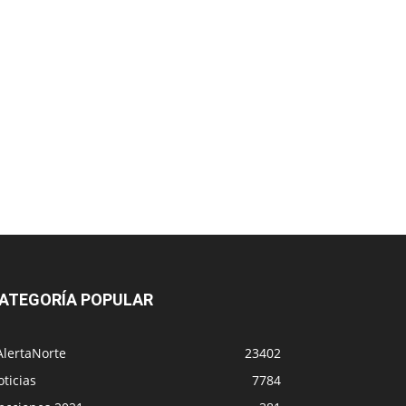
ATEGORÍA POPULAR
AlertaNorte
23402
ticias
7784