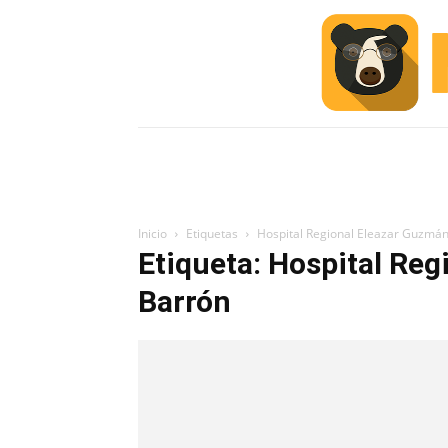
INICIO
ESCUELA M
#ALERTA
Inicio
Etiquetas
Hospital Regional Eleazar Guzmá
Etiqueta: Hospital Re
Barrón