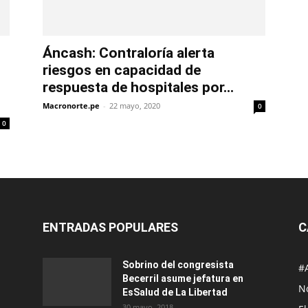
Áncash: Contraloría alerta
riesgos en capacidad de
respuesta de hospitales por...
Macronorte.pe
-
22 mayo, 2020
0
0
ENTRADAS POPULARES
C
Sobrino del congresista
#
Becerril asume jefatura en
No
EsSalud de La Libertad
30 mayo, 2018