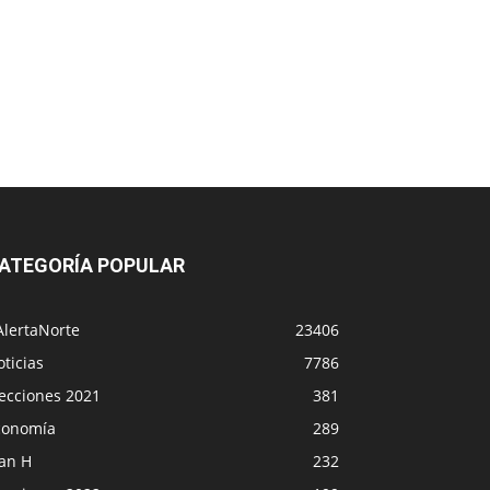
ATEGORÍA POPULAR
AlertaNorte
23406
ticias
7786
lecciones 2021
381
conomía
289
lan H
232