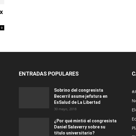
ex
0
ENTRADAS POPULARES
C
Sobrino del congresista
#
Becerril asume jefatura en
No
EsSalud de La Libertad
30 mayo, 2018
E
E
¿Por qué mintió el congresista
Daniel Salaverry sobre su
P
título universitario?