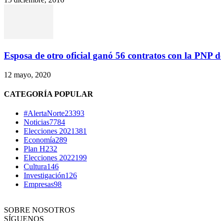
Esposa de otro oficial ganó 56 contratos con la PNP de
12 mayo, 2020
CATEGORÍA POPULAR
#AlertaNorte
23393
Noticias
7784
Elecciones 2021
381
Economía
289
Plan H
232
Elecciones 2022
199
Cultura
146
Investigación
126
Empresas
98
SOBRE NOSOTROS
SÍGUENOS