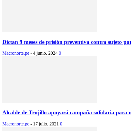
Dictan 9 meses de prisión preventiva contra sujeto por
Macronorte.pe
-
4 junio, 2024
0
Alcalde de Trujillo apoyará campaña solidaria para 
Macronorte.pe
-
17 julio, 2021
0