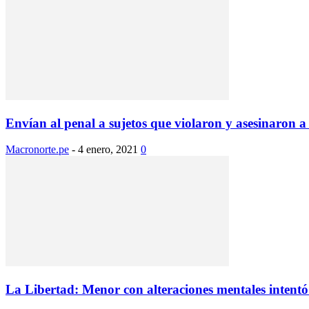
Envían al penal a sujetos que violaron y asesinaron a .
Macronorte.pe
-
4 enero, 2021
0
La Libertad: Menor con alteraciones mentales intent