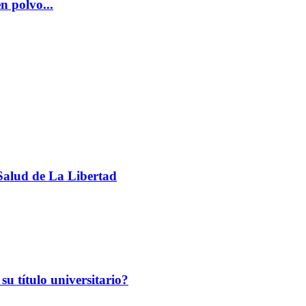
n polvo...
sSalud de La Libertad
su título universitario?