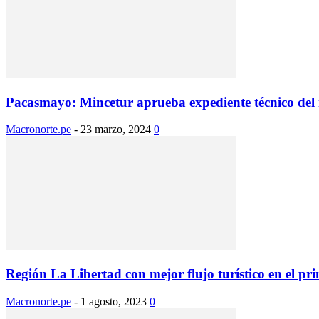
Pacasmayo: Mincetur aprueba expediente técnico del
Macronorte.pe
-
23 marzo, 2024
0
Región La Libertad con mejor flujo turístico en el pri
Macronorte.pe
-
1 agosto, 2023
0