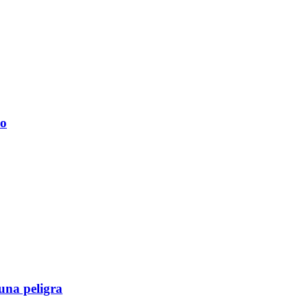
do
una peligra