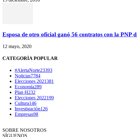
Esposa de otro oficial ganó 56 contratos con la PNP de
12 mayo, 2020
CATEGORÍA POPULAR
#AlertaNorte
23393
Noticias
7784
Elecciones 2021
381
Economía
289
Plan H
232
Elecciones 2022
199
Cultura
146
Investigación
126
Empresas
98
SOBRE NOSOTROS
SÍGUENOS