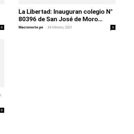
La Libertad: Inauguran colegio N°
80396 de San José de Moro...
Macronorte.pe
-
24 febrero, 2021
0
0
s
0