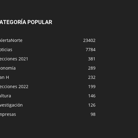
ATEGORÍA POPULAR
AlertaNorte
23402
ticias
7784
lecciones 2021
381
conomía
289
lan H
232
lecciones 2022
199
ultura
146
vestigación
126
mpresas
98