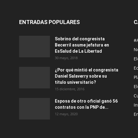
ENTRADAS POPULARES
C
Sobrino del congresista
#
Becerril asume jefatura en
No
EsSalud de La Libertad
30 mayo, 2018
E
E
¿Por qué mintió el congresista
Daniel Salaverry sobre su
P
título universitario?
E
15 diciembre, 2016
C
Esposa de otro oficial ganó 56
In
contratos con la PNP de...
E
12 mayo, 2020