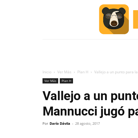
INICIO
ESCUELA M
#ALERTA
Inicio
Ver Más
Plan H
Vallejo a un punto para la
Ver Más
Plan H
Vallejo a un punt
Mannucci jugó pa
Por
Darío Dávila
-
28 agosto, 2017