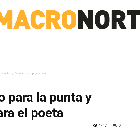
NORTE
INVESTIGACIÓN
NOTICIAS
LA TOTO
 punta y Mannucci jugó para el...
o para la punta y
ra el poeta
1447
0