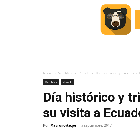
INICIO
ESCUELA M
#ALERTA
Inicio
Ver Más
Plan H
Día histórico y triunfazo 
Ver Más
Plan H
Día histórico y t
su visita a Ecuad
Por
Macronorte.pe
-
5 septiembre, 2017