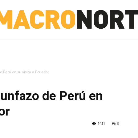
NORTE
INVESTIGACIÓN
NOTICIAS
LA TOTO
de Perú en su visita a Ecuador
riunfazo de Perú en
or
1451
0