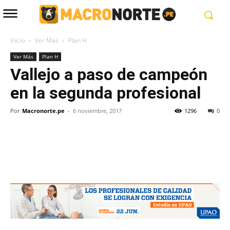
Inicio
Ver Más
Plan H
Ver Más
Plan H
Vallejo a paso de campeón
en la segunda profesional
Por
Macronorte.pe
-
6 noviembre, 2017
1296
0