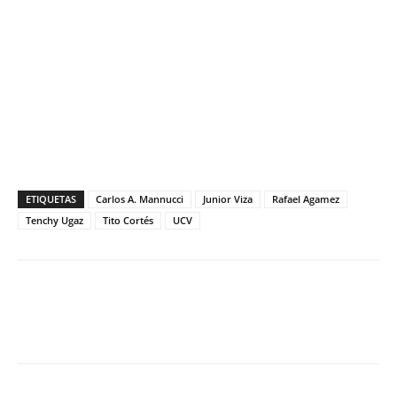
ETIQUETAS
Carlos A. Mannucci
Junior Viza
Rafael Agamez
Tenchy Ugaz
Tito Cortés
UCV