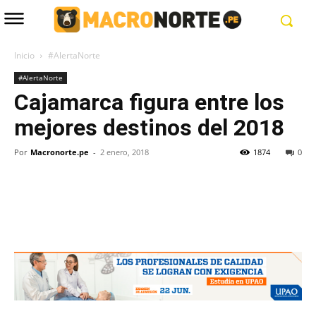
Inicio
#AlertaNorte
#AlertaNorte
Cajamarca figura entre los
mejores destinos del 2018
Por
Macronorte.pe
-
2 enero, 2018
1874
0