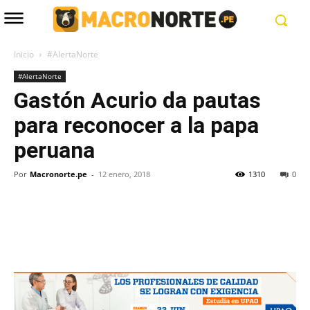
Inicio
#AlertaNorte
#AlertaNorte
Gastón Acurio da pautas
para reconocer a la papa
peruana
Por
Macronorte.pe
-
12 enero, 2018
1310
0