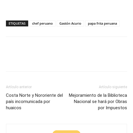
ETIQUETAS
chef peruano
Gastón Acurio
papa frita peruana
Artículo anterior
Artículo siguiente
Costa Norte y Nororiente del
Mejoramiento de la Biblioteca
país incomunicada por
Nacional se hará por Obras
huaicos
por Impuestos