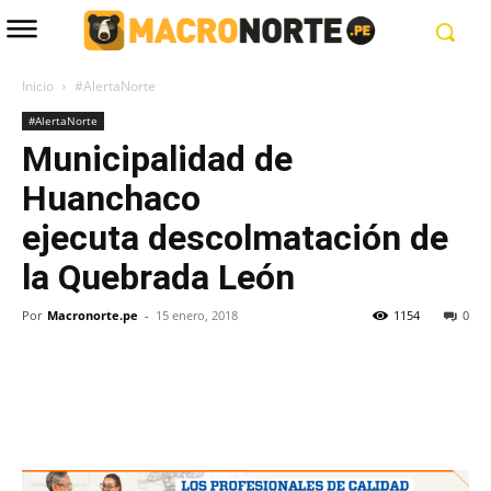
Inicio
#AlertaNorte
#AlertaNorte
Municipalidad de
Huanchaco
ejecuta descolmatación de
la Quebrada León
Por
Macronorte.pe
-
15 enero, 2018
1154
0