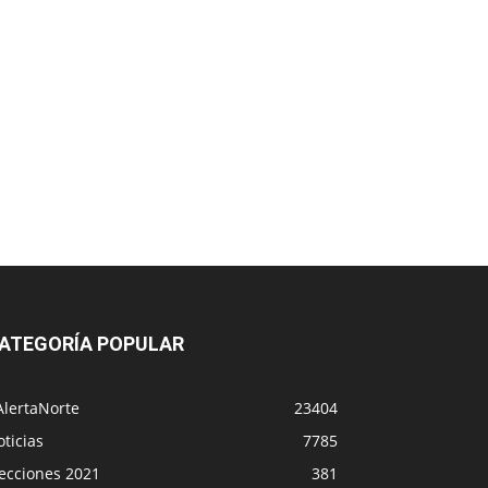
ATEGORÍA POPULAR
AlertaNorte
23404
ticias
7785
lecciones 2021
381