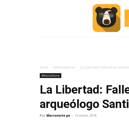
INICIO
ESCUELA M
#ALERTA
Inicio
#AlertaNorte
La Libertad: Falleció el reco
#AlertaNorte
La Libertad: Fall
arqueólogo Sant
Por
Macronorte.pe
-
15 enero, 2018