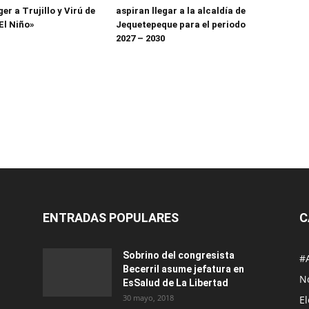
er a Trujillo y Virú de
aspiran llegar a la alcaldía de
El Niño»
Jequetepeque para el periodo
2027 – 2030
ENTRADAS POPULARES
C
Sobrino del congresista
#
Becerril asume jefatura en
No
EsSalud de La Libertad
30 mayo, 2018
E