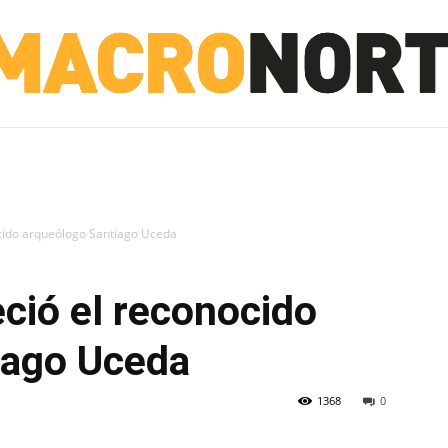
NORTE
INVESTIGACIÓN
NOTICIAS
LA TOTO
nocido arqueólogo Santiago Uceda
eció el reconocido
iago Uceda
1368
0