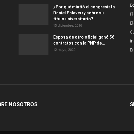
E
¿Por qué mintió el congresista
Daniel Salaverry sobre su
P
título universitario?
E
15 diciembre, 2016
C
Esposa de otro oficial ganó 56
In
contratos con la PNP de...
E
12 mayo, 2020
BRE NOSOTROS
S