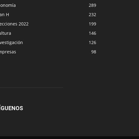
conomía
289
lan H
232
lecciones 2022
199
ultura
146
vestigación
126
mpresas
98
ÍGUENOS