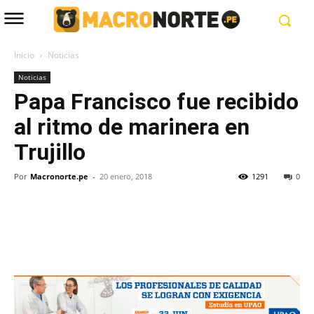
Inicio
Noticias
Noticias
Papa Francisco fue recibido
al ritmo de marinera en
Trujillo
Por
Macronorte.pe
-
20 enero, 2018
1291
0