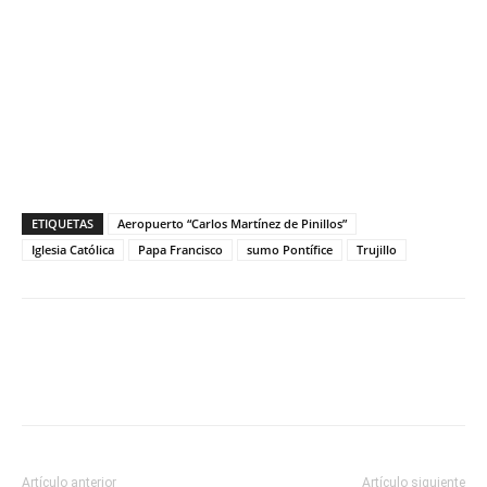
ETIQUETAS
Aeropuerto “Carlos Martínez de Pinillos”
Iglesia Católica
Papa Francisco
sumo Pontífice
Trujillo
Artículo anterior
Artículo siguiente