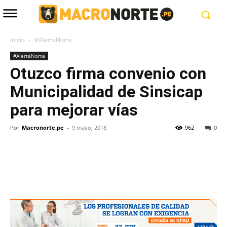
Inicio
#AlertaNorte
#AlertaNorte
Otuzco firma convenio con
Municipalidad de Sinsicap
para mejorar vías
Por
Macronorte.pe
-
9 mayo, 2018
962
0