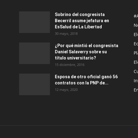
Sobrino del congresista
#
Becerril asume jefatura en
No
EsSalud de La Libertad
30 mayo, 2018
E
E
¿Por qué mintió el congresista
Daniel Salaverry sobre su
P
título universitario?
E
15 diciembre, 2016
C
Esposa de otro oficial ganó 56
In
contratos con la PNP de...
E
12 mayo, 2020