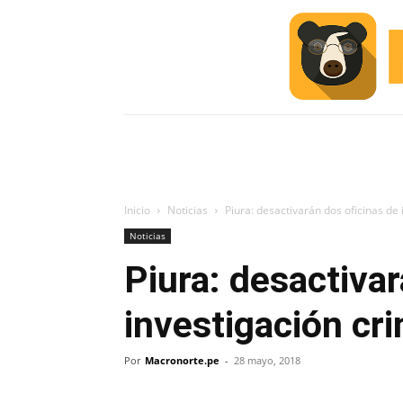
INICIO
ESCUELA M
#ALERTA
Inicio
Noticias
Piura: desactivarán dos oficinas de 
Noticias
Piura: desactivar
investigación cri
Por
Macronorte.pe
-
28 mayo, 2018