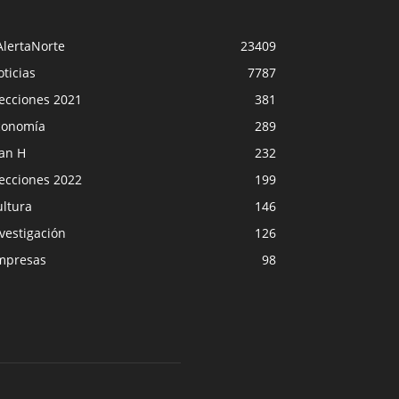
AlertaNorte
23409
ticias
7787
lecciones 2021
381
conomía
289
lan H
232
lecciones 2022
199
ultura
146
vestigación
126
mpresas
98