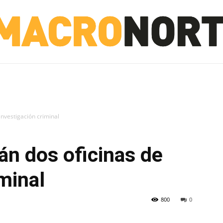
NORTE
INVESTIGACIÓN
NOTICIAS
LA TOTO
investigación criminal
án dos oficinas de
minal
800
0